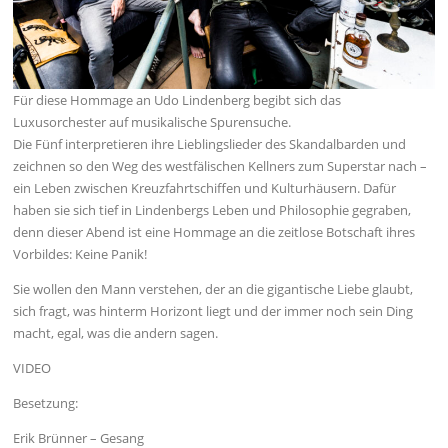
Für diese Hommage an Udo Lindenberg begibt sich das
Luxusorchester auf musikalische Spurensuche.
Die Fünf interpretieren ihre Lieblingslieder des Skandalbarden und
zeichnen so den Weg des westfälischen Kellners zum Superstar nach –
ein Leben zwischen Kreuzfahrtschiffen und Kulturhäusern. Dafür
haben sie sich tief in Lindenbergs Leben und Philosophie gegraben,
denn dieser Abend ist eine Hommage an die zeitlose Botschaft ihres
Vorbildes: Keine Panik!
Sie wollen den Mann verstehen, der an die gigantische Liebe glaubt,
sich fragt, was hinterm Horizont liegt und der immer noch sein Ding
macht, egal, was die andern sagen.
VIDEO
Besetzung:
Erik Brünner – Gesang