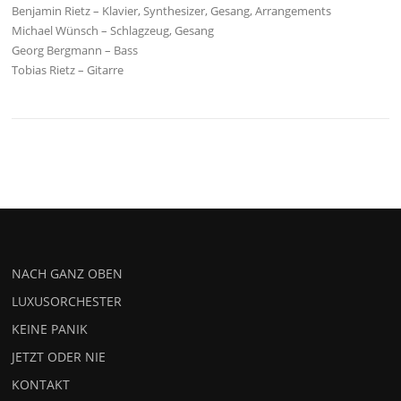
Benjamin Rietz – Klavier, Synthesizer, Gesang, Arrangements
Michael Wünsch – Schlagzeug, Gesang
Georg Bergmann – Bass
Tobias Rietz – Gitarre
NACH GANZ OBEN
LUXUSORCHESTER
KEINE PANIK
JETZT ODER NIE
KONTAKT